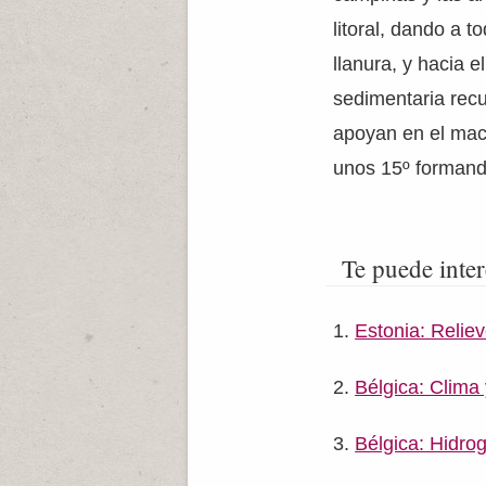
litoral, dando a 
llanura, y hacia e
sedimentaria rec
apoyan en el maci
unos 15º formando
Te puede inter
Estonia: Relie
Bélgica: Clima
Bélgica: Hidrog