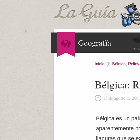
Geografía
Arte
Inicio
Bélgica
,
Reliev
Bélgica: R
15 de agosto de 200
Bélgica es un paí
aparentemente po
llanuras que se e