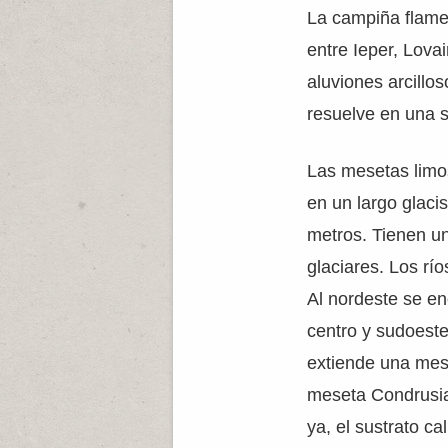
La campiña flamen
entre Ieper, Lova
aluviones arcillo
resuelve en una s
Las mesetas limo
en un largo glaci
metros. Tienen un
glaciares. Los rí
Al nordeste se en
centro y sudoeste
extiende una mese
meseta Condrusian
ya, el sustrato c