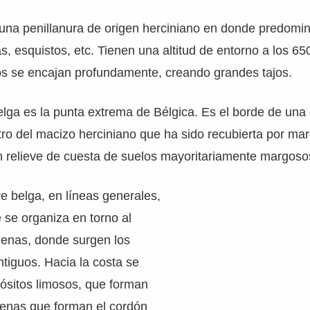
una penillanura de origen herciniano en donde predomin
as, esquistos, etc. Tienen una altitud de entorno a los 6
íos se encajan profundamente, creando grandes tajos.
lga es la punta extrema de Bélgica. Es el borde de una
ro del macizo herciniano que ha sido recubierta por mar
n relieve de cuesta de suelos mayoritariamente margoso
ve belga, en líneas generales,
 se organiza en torno al
denas, donde surgen los
tiguos. Hacia la costa se
ósitos limosos, que forman
renas que forman el cordón