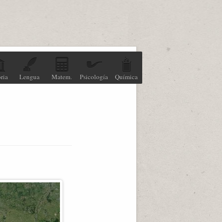
ria
Lengua
Matem.
Psicología
Química