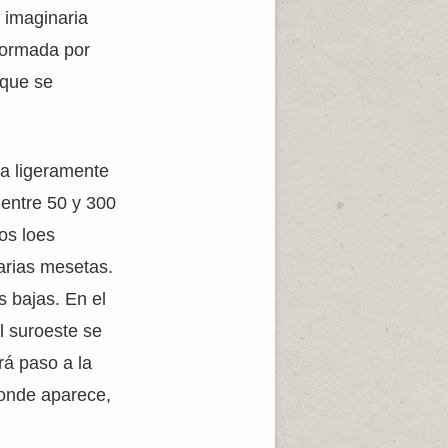
 imaginaria
 formada por
 que se
va ligeramente
 entre 50 y 300
los loes
varias mesetas.
 bajas. En el
l suroeste se
rá paso a la
donde aparece,