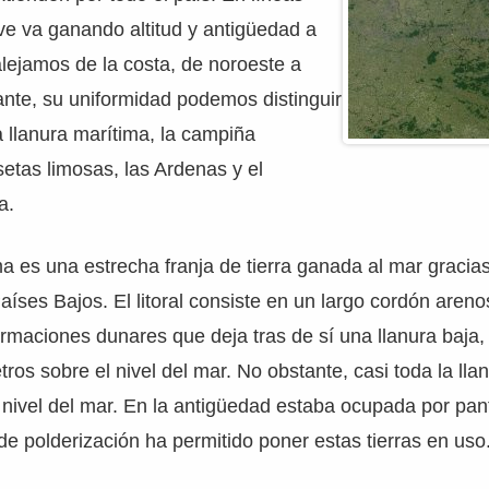
eve va ganando altitud y antigüedad a
lejamos de la costa, de noroeste a
nte, su uniformidad podemos distinguir
a llanura marítima, la campiña
etas limosas, las Ardenas y el
a.
ma es una estrecha franja de tierra ganada al mar gracia
aíses Bajos. El litoral consiste en un largo cordón aren
ormaciones dunares que deja tras de sí una llanura baja, 
etros sobre el nivel del mar. No obstante, casi toda la lla
 nivel del mar. En la antigüedad estaba ocupada por pan
 de polderización ha permitido poner estas tierras en uso