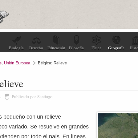
Biología
Derecho
Educación
Filosofía
Física
Geografía
Histo
e
,
Unión Europea
Bélgica: Relieve
elieve
8
Publicado por Santiago
s pequeño con un relieve
co variado. Se resuelve en grandes
xtienden por todo el país. En líneas