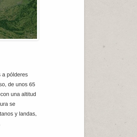
s a pólderes
oso, de unos 65
con una altitud
nura se
tanos y landas,
.