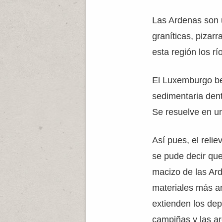
Las Ardenas son 
graníticas, pizarr
esta región los r
El Luxemburgo be
sedimentaria dent
Se resuelve en u
Así pues, el relie
se pude decir que
macizo de las Ar
materiales más an
extienden los dep
campiñas y las a