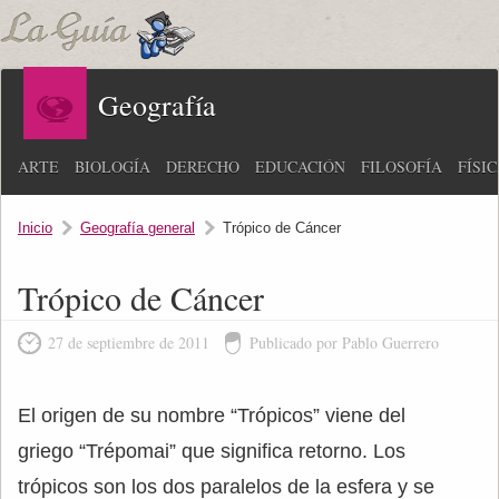
Geografía
ARTE
BIOLOGÍA
DERECHO
EDUCACIÓN
FILOSOFÍA
FÍSI
Inicio
Geografía general
Trópico de Cáncer
Trópico de Cáncer
27 de septiembre de 2011
Publicado por Pablo Guerrero
El origen de su nombre “Trópicos” viene del
griego “Trépomai” que significa retorno. Los
trópicos son los dos paralelos de la esfera y se