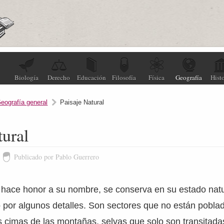
Biología
Derecho
Educación
Filosofía
Física
Geografía
Histo
eografía general
Paisaje Natural
tural
Publicado por Pablo Guerrero
l hace honor a su nombre, se conserva en su estado natu
 por algunos detalles. Son sectores que no están pobla
s cimas de las montañas, selvas que solo son transitad