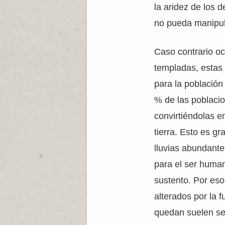
la aridez de los 
no pueda manipular
Caso contrario oc
templadas, estas
para la població
% de las poblaci
convirtiéndolas e
tierra. Esto es g
lluvias abundante
para el ser human
sustento. Por eso
alterados por la 
quedan suelen se