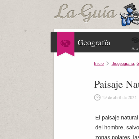
Geografía
Arte
Inicio
Biogeografía
,
G
Paisaje Na
29 de abril de 2024
El paisaje natura
del hombre, salvo
zonas polares, la