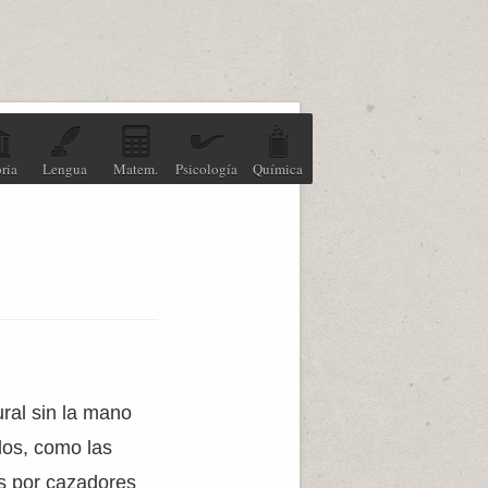
ria
Lengua
Matem.
Psicología
Química
ral sin la mano
dos, como las
as por cazadores