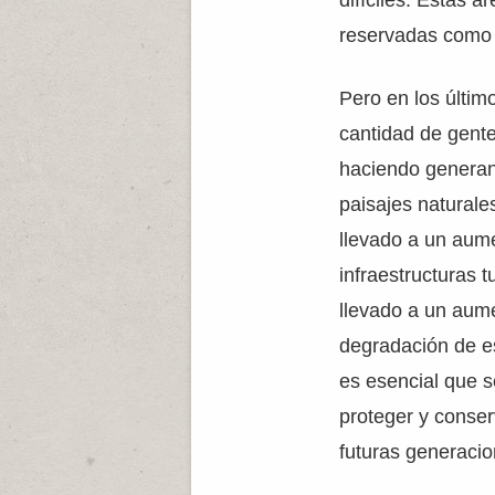
difíciles. Estas 
reservadas como 
Pero en los últim
cantidad de gente
haciendo generan
paisajes naturale
llevado a un aume
infraestructuras t
llevado a un aume
degradación de es
es esencial que 
proteger y conser
futuras generacio