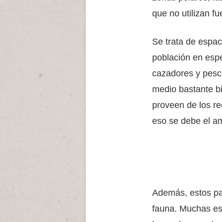
que no utilizan fu
Se trata de espa
población en espe
cazadores y pesc
medio bastante b
proveen de los re
eso se debe el a
Además, estos pai
fauna. Muchas esp