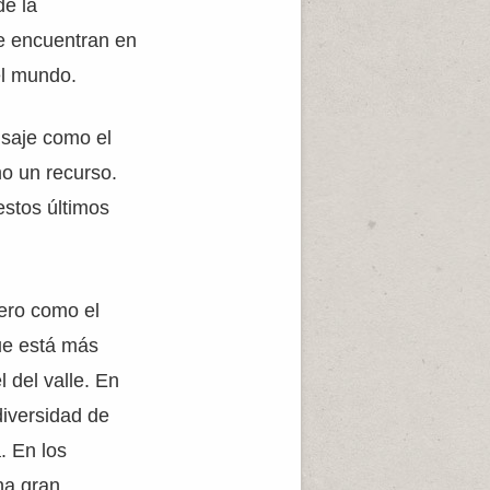
de la
se encuentran en
el mundo.
isaje como el
mo un recurso.
estos últimos
mero como el
que está más
l del valle. En
diversidad de
. En los
una gran