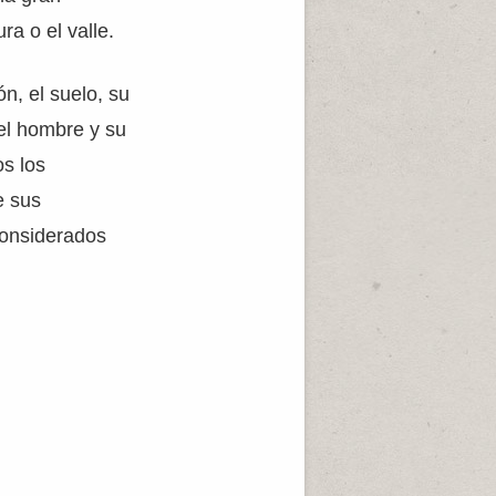
ra o el valle.
ón, el suelo, su
el hombre y su
s los
e sus
considerados