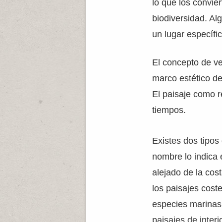
lo que los convie
biodiversidad. Al
un lugar específi
El concepto de ve
marco estético de
El paisaje como r
tiempos.
Existes dos tipos 
nombre lo indica 
alejado de la cost
los paisajes cost
especies marinas
paisajes de interi