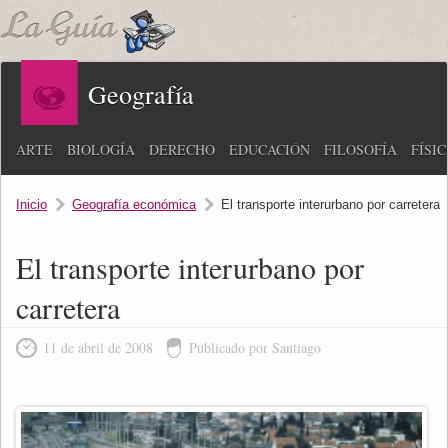
Geografía
ARTE
BIOLOGÍA
DERECHO
EDUCACIÓN
FILOSOFÍA
FÍSI
Inicio
Geografía económica
El transporte interurbano por carretera
El transporte interurbano por
carretera
11 de abril de 2008
Publicado por Santiago