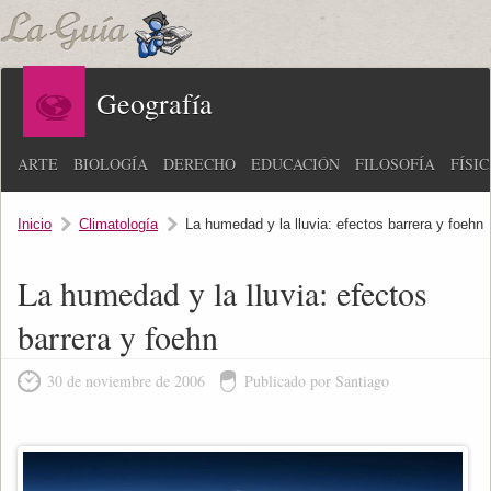
Geografía
ARTE
BIOLOGÍA
DERECHO
EDUCACIÓN
FILOSOFÍA
FÍSI
Inicio
Climatología
La humedad y la lluvia: efectos barrera y foehn
La humedad y la lluvia: efectos
barrera y foehn
30 de noviembre de 2006
Publicado por Santiago