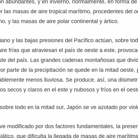
on abundantes, y en invierno, normalmente, en forma de 
 las masas de aire tropical marítimo, procedentes del o
o, y las masas de aire polar continental y ártico.
riano y las bajas presiones del Pacífico actúan, sobre tod
re frías que atraviesan el país de oeste a este, provo
ste del país. Las grandes cadenas montañosas que divide
r parte de la precipitación se quede en la mitad oeste, p
ablemente menos lluviosa. Se produce, así, una disimetr
os secos y claros en el este y nubosos y fríos en el oest
obre todo en la mitad sur, Japón se ve azotado por viole
 ve modificado por dos factores fundamentales, la prese
iático, que dificulta la llegada de masas de aire marítim