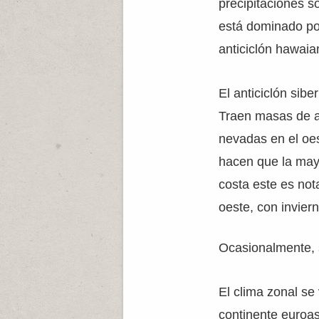
precipitaciones s
está dominado por
anticiclón hawaian
El anticiclón sibe
Traen masas de ai
nevadas en el oe
hacen que la mayo
costa este es not
oeste, con inviern
Ocasionalmente, s
El clima zonal se
continente euroas