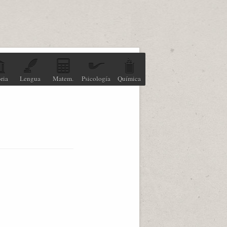
ria
Lengua
Matem.
Psicología
Química