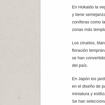
En Hokaido la veg
y tiene semejanza
coníferas como la
zonas más templ
Los ciruelos, blan
floración tempran
se han convertido
del país.
En Japón los jard
en el diseño de p
miniatura y estili
Se han selecciona