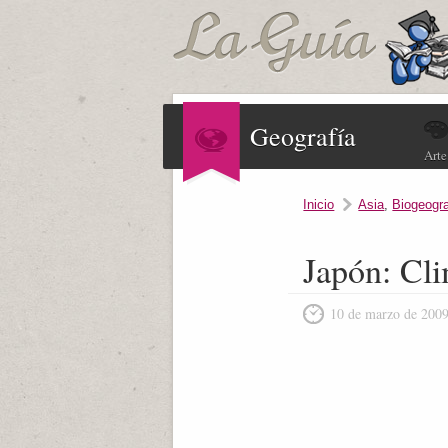
Geografía
Arte
Inicio
Asia
,
Biogeogra
Japón: Cli
10 de marzo de 200