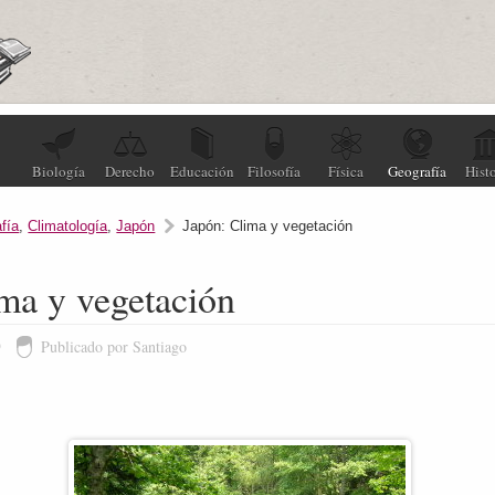
Biología
Derecho
Educación
Filosofía
Física
Geografía
Histo
fía
,
Climatología
,
Japón
Japón: Clima y vegetación
ma y vegetación
9
Publicado por Santiago