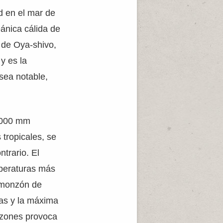
d en el mar de
eánica cálida de
a de Oya-shivo,
 y es la
sea notable,
1.000 mm
 tropicales, se
trario. El
mperaturas más
l monzón de
ras y la máxima
onzones provoca