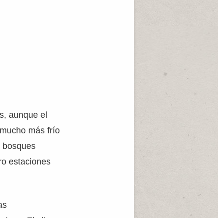
as, aunque el
y mucho más frío
os bosques
ro estaciones
as