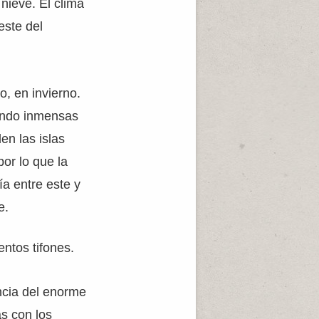
nieve. El clima
este del
o, en invierno.
cando inmensas
n las islas
or lo que la
ía entre este y
e.
ntos tifones.
ncia del enorme
as con los