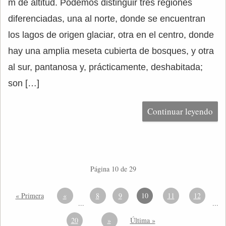
m de altitud. Podemos distinguir tres regiones
diferenciadas, una al norte, donde se encuentran
los lagos de origen glaciar, otra en el centro, donde
hay una amplia meseta cubierta de bosques, y otra
al sur, pantanosa y, prácticamente, deshabitada;
son […]
Continuar leyendo
Página 10 de 29
« Primera
«
8
9
10
11
12
...
...
20
»
Última »