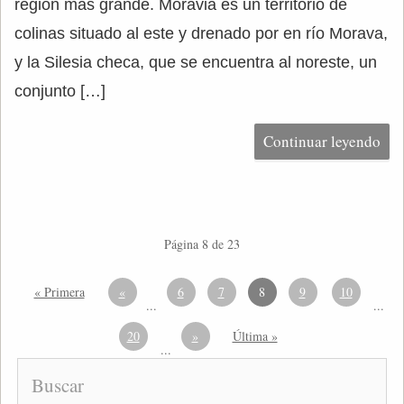
región más grande. Moravia es un territorio de
colinas situado al este y drenado por en río Morava,
y la Silesia checa, que se encuentra al noreste, un
conjunto […]
Continuar leyendo
Página 8 de 23
« Primera
«
6
7
8
9
10
...
...
20
»
Última »
...
Buscar