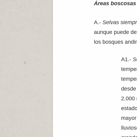
Áreas boscosas
A.-
Selvas siempr
aunque puede des
los bosques andin
A1.-
S
tempe
temper
desde 
2.000 
estado
mayor 
lluvio