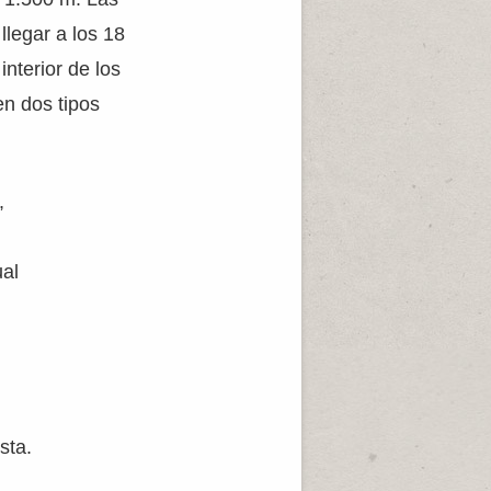
legar a los 18
interior de los
en dos tipos
,
ual
sta.