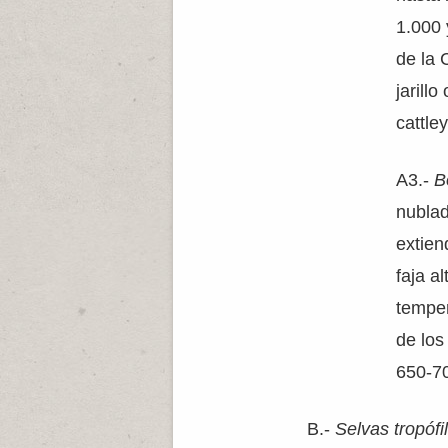
1.000 
de la 
jarill
cattley
A3.-
B
nublad
extien
faja a
temper
de los
650-7
B.-
Selvas tropófi