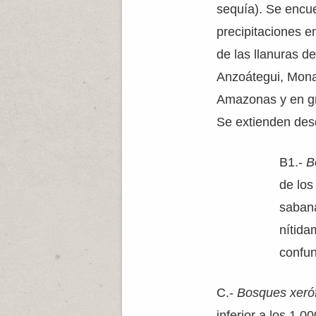
sequía). Se encue
precipitaciones e
de las llanuras d
Anzoátegui, Monag
Amazonas y en gra
Se extienden des
B1.-
B
de los
sabana
nítida
confun
C.-
Bosques xeróf
inferior a los 1.