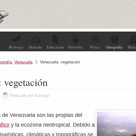
Biología
Derecho
Educación
Filosofía
Física
Geografía
Histo
ografía
,
Venezuela
Venezuela: vegetación
 vegetación
Publicado por Santiago
na de Venezuela son las propias del
fico
y la ecozona neotropical. Debido a
isajísticas, climáticas y topográficas se