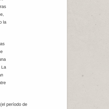
eras
ce,
o la
vas
Se
una
. La
an
ntre
(el período de