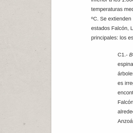
temperaturas medi
ºC. Se extienden 
estados Falcón, L
principales: los e
C1.-
B
espina
árbole
es irr
encont
Falcón
alrede
Anzoát