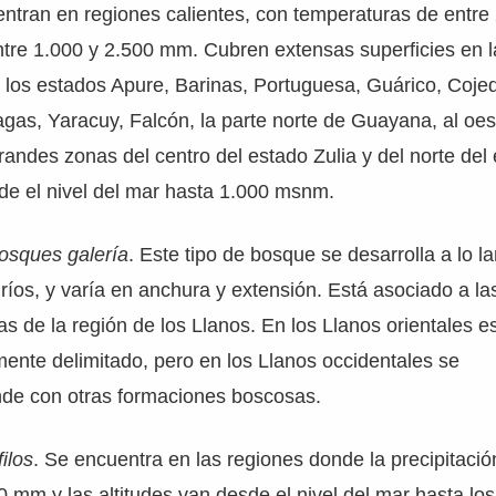
ntran en regiones calientes, con temperaturas de entre 
ntre 1.000 y 2.500 mm. Cubren extensas superficies en l
e los estados Apure, Barinas, Portuguesa, Guárico, Coje
as, Yaracuy, Falcón, la parte norte de Guayana, al oes
ndes zonas del centro del estado Zulia y del norte del e
de el nivel del mar hasta 1.000 msnm.
osques galería
. Este tipo de bosque se desarrolla a lo l
 ríos, y varía en anchura y extensión. Está asociado a la
s de la región de los Llanos. En los Llanos orientales e
mente delimitado, pero en los Llanos occidentales se
de con otras formaciones boscosas.
ilos
. Se encuentra en las regiones donde la precipitació
000 mm y las altitudes van desde el nivel del mar hasta lo