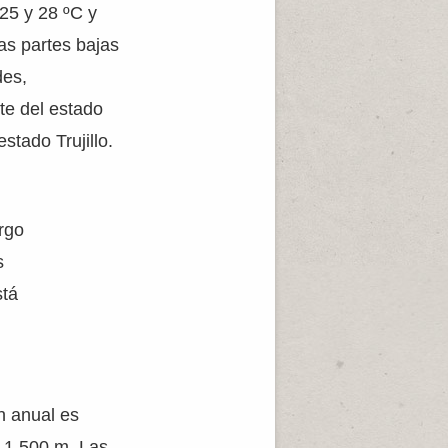
25 y 28 ºC y
as partes bajas
des,
te del estado
stado Trujillo.
argo
s
stá
n anual es
s 1.500 m. Las