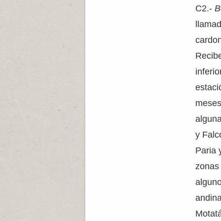
C2.-
B
llamad
cardon
Recibe
inferi
estaci
meses.
alguna
y Falc
Paria 
zonas 
alguno
andina
Motat