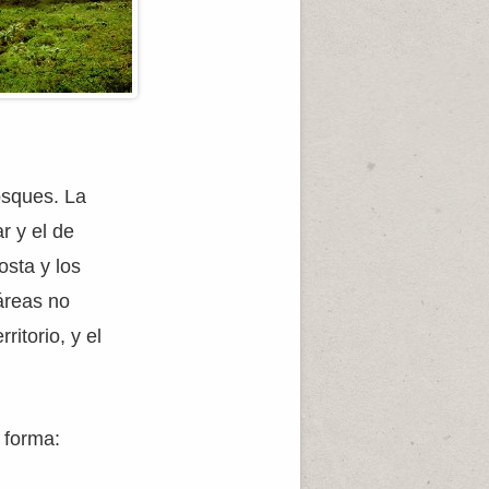
osques. La
r y el de
osta y los
áreas no
itorio, y el
 forma: