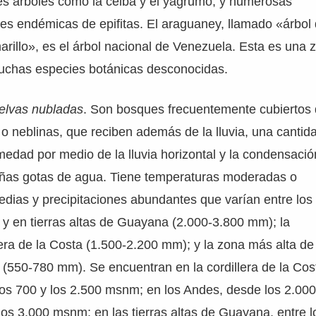
s árboles como la ceiba y el yagrumo, y numerosas
es endémicas de epifitas. El araguaney, llamado «árbol
arillo», es el árbol nacional de Venezuela. Esta es una 
uchas especies botánicas desconocidas.
elvas nubladas
. Son bosques frecuentemente cubiertos
o neblinas, que reciben además de la lluvia, una cantid
edad por medio de la lluvia horizontal y la condensació
ñas gotas de agua. Tiene temperaturas moderadas o
edias y precipitaciones abundantes que varían entre los
y en tierras altas de Guayana (2.000-3.800 mm); la
lera de la Costa (1.500-2.200 mm); y la zona más alta de
(550-780 mm). Se encuentran en la cordillera de la Cos
los 700 y los 2.500 msnm; en los Andes, desde los 2.00
los 3.000 msnm; en las tierras altas de Guayana, entre l