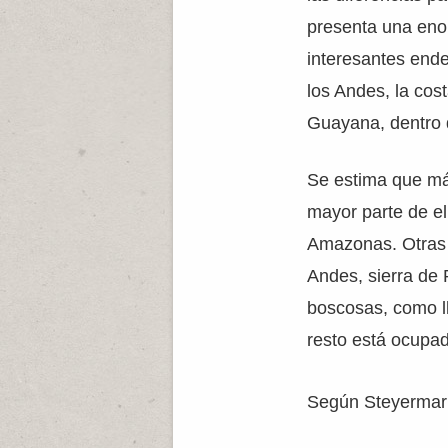
presenta una eno
interesantes ende
los Andes, la cost
Guayana, dentro d
Se estima que má
mayor parte de ell
Amazonas. Otras á
Andes, sierra de 
boscosas, como l
resto está ocupad
Según Steyermark 