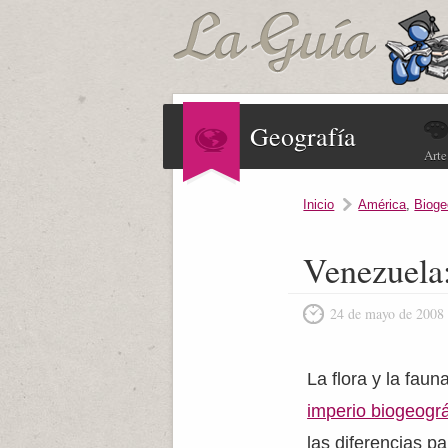
Geografía
Arte
Inicio
América
,
Bioge
Venezuela:
24 de mayo de 2008
La flora y la fau
imperio biogeográ
las diferencias pa