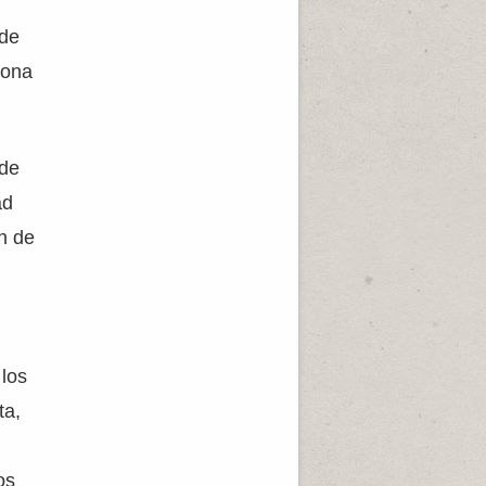
 de
zona
 de
ad
n de
 los
ta,
0
os