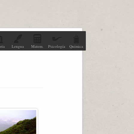
ria
Lengua
Matem.
Psicología
Química