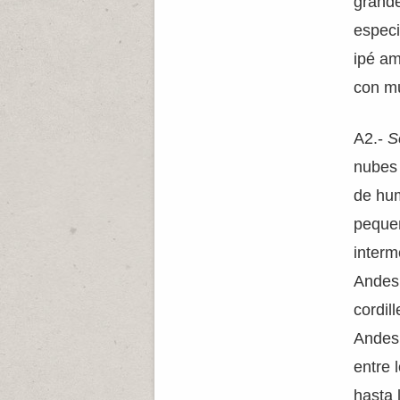
grande
especi
ipé am
con m
A2.-
S
nubes 
de hum
peque
interm
Andes 
cordil
Andes 
entre 
hasta 