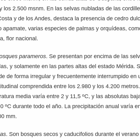
y los 2.500 msnm. En las selvas nubladas de las cordill
Costa y de los Andes, destaca la presencia de cedro dul
o o apamate, varias especies de palmas y orquídeas, com
a, flor nacional.
osques parameros
. Se presentan por encima de las sel
as, y solamente en las partes altas del estado Mérida. 
de de forma irregular y frecuentemente interrumpido en 
ltitudinal comprendida entre los 2.980 y los 4.200 metros
atura media varía entre 2 y 11,5 ºC, y las absolutas baj
 0 ºC durante todo el año. La precipitación anual varía e
00 mm.
las
. Son bosques secos y caducifolios durante el verano 