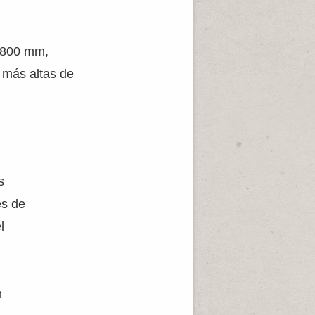
3.800 mm,
 más altas de
s
es de
l
a
n