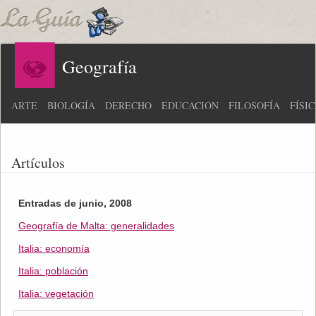
Geografía
ARTE
BIOLOGÍA
DERECHO
EDUCACIÓN
FILOSOFÍA
FÍSI
Artículos
Entradas de junio, 2008
Geografía de Malta: generalidades
Italia: economía
Italia: población
Italia: vegetación