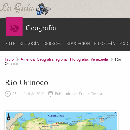
Geografía
ARTE
BIOLOGÍA
DERECHO
EDUCACIÓN
FILOSOFÍA
FÍSI
Inicio
América
,
Geografía regional
,
Hidrografía
,
Venezuela
Río
Orinoco
Río Orinoco
23 de abril de 2019
Publicado por Daniel Terrasa