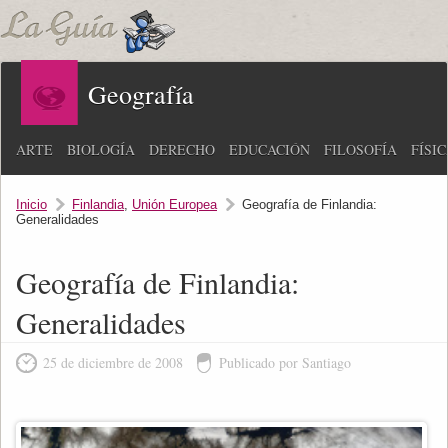
Geografía
ARTE
BIOLOGÍA
DERECHO
EDUCACIÓN
FILOSOFÍA
FÍSI
Inicio
Finlandia
,
Unión Europea
Geografía de Finlandia:
Generalidades
Geografía de Finlandia:
Generalidades
25 de diciembre de 2008
Publicado por Santiago