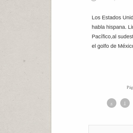
Los Estados Unid
habla hispana. Li
Pacífico,al sudes
el golfo de Méxic
Pág
«
1