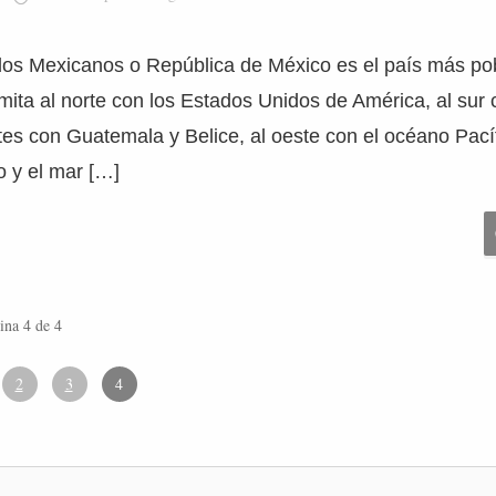
os Mexicanos o República de México es el país más pob
mita al norte con los Estados Unidos de América, al sur
tes con Guatemala y Belice, al oeste con el océano Pacíf
o y el mar […]
ina 4 de 4
2
3
4