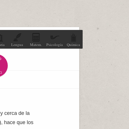
ria
Lengua
Matem.
Psicología
Química
G
y cerca de la
, hace que los