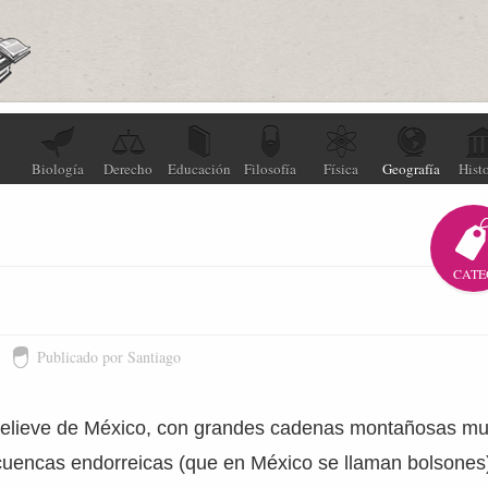
Biología
Derecho
Educación
Filosofía
Física
Geografía
Histo
CATE
Publicado por Santiago
o relieve de México, con grandes cadenas montañosas mu
cuencas endorreicas (que en México se llaman bolsones)