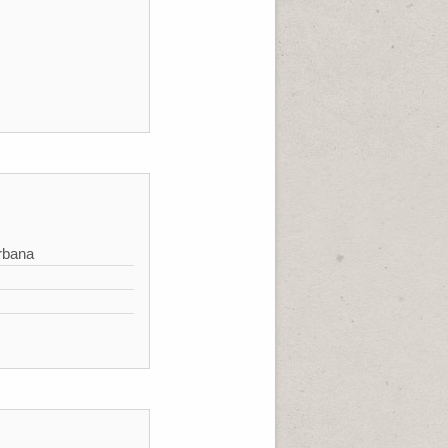
rbana