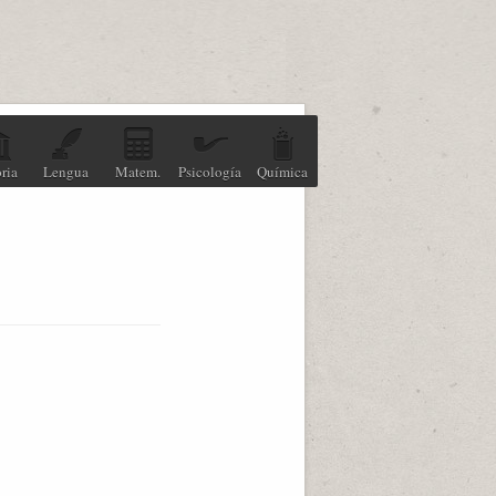
ria
Lengua
Matem.
Psicología
Química