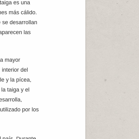
 taiga es una
mes más cálido.
 se desarrollan
aparecen las
una mayor
interior del
e y la pícea,
a taiga y el
sarrolla,
tilizado por los
l país. Durante