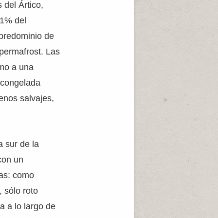
 del Ártico,
11% del
n predominio de
permafrost. Las
omo a una
a congelada
enos salvajes,
 sur de la
 con un
mas: como
 sólo roto
 a lo largo de