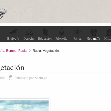
Biología
Derecho
Educación
Filosofía
Física
Geografía
Histo
fía
,
Europa
,
Rusia
Rusia: Vegetación
etación
2009
Publicado por Santiago