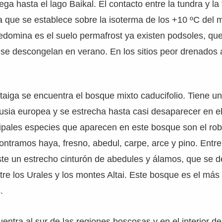
ega hasta el lago Baikal. El contacto entre la tundra y la
a que se establece sobre la isoterma de los +10 ºC del 
domina es el suelo permafrost ya existen podsoles, que
 se descongelan en verano. En los sitios peor drenados 
a taiga se encuentra el bosque mixto caducifolio. Tiene 
usia europea y se estrecha hasta casi desaparecer en el 
cipales especies que aparecen en este bosque son el robl
ntramos haya, fresno, abedul, carpe, arce y pino. Entre l
te un estrecho cinturón de abedules y álamos, que se de
re los Urales y los montes Altai. Este bosque es el más u
.
entra al sur de las regiones boscosas y en el interior de