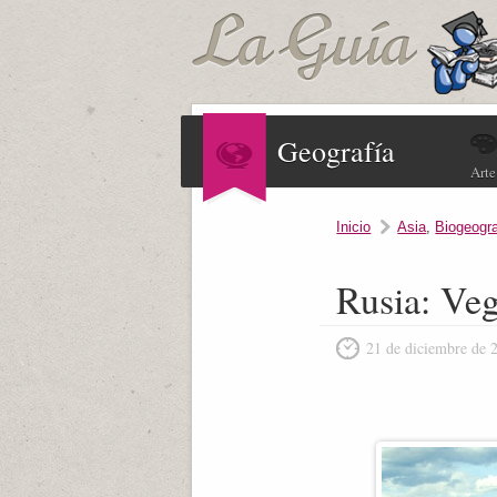
Geografía
Arte
Inicio
Asia
,
Biogeogra
Rusia: Veg
21 de diciembre de 