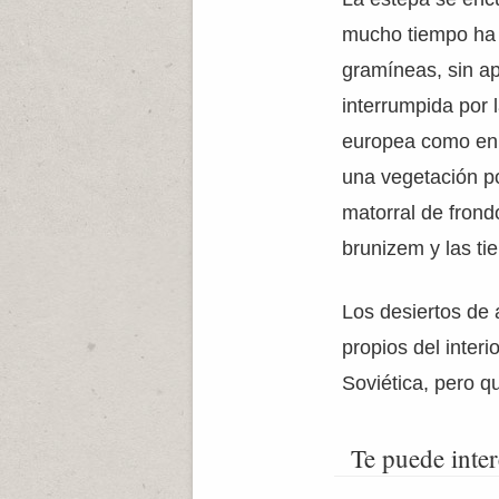
mucho tiempo ha s
gramíneas, sin ap
interrumpida por 
europea como en 
una vegetación po
matorral de frondo
brunizem y las ti
Los desiertos de 
propios del interi
Soviética, pero q
Te puede inter