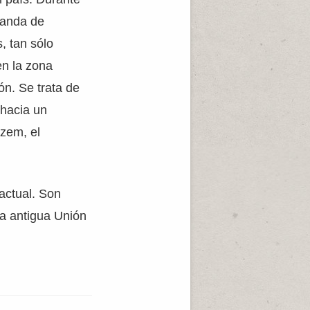
banda de
, tan sólo
en la zona
n. Se trata de
 hacia un
ozem, el
actual. Son
 la antigua Unión