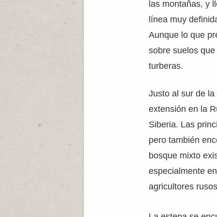
las montañas, y ll
línea muy definid
Aunque lo que pre
sobre suelos que
turberas.
Justo al sur de l
extensión en la R
Siberia. Las prin
pero también enco
bosque mixto exis
especialmente ent
agricultores rusos
La estepa se encu