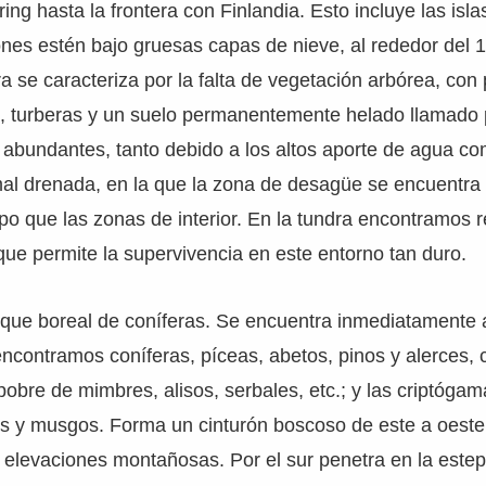
ing hasta la frontera con Finlandia. Esto incluye las islas
nes estén bajo gruesas capas de nieve, al rededor del 
dra se caracteriza por la falta de vegetación arbórea, co
, turberas y un suelo permanentemente helado llamado 
 abundantes, tanto debido a los altos aporte de agua c
 mal drenada, en la que la zona de desagüe se encuentr
o que las zonas de interior. En la tundra encontramos r
que permite la supervivencia en este entorno tan duro.
sque boreal de coníferas. Se encuentra inmediatamente a
 encontramos coníferas, píceas, abetos, pinos y alerces,
bre de mimbres, alisos, serbales, etc.; y las criptóga
s y musgos. Forma un cinturón boscoso de este a oeste,
elevaciones montañosas. Por el sur penetra en la estepa