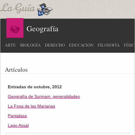
Geografía
ARTE
BIOLOGÍA
DERECHO
EDUCACIÓN
FILOSOFÍA
FÍSI
Artículos
Entradas de octubre, 2012
Geografía de Surinam: generalidades
La Fosa de las Marianas
Pantalasa
Lago Assal