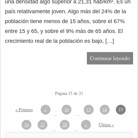
una densidad algo superior a 21,31 hab/km². Es un
país relativamente joven. Algo más del 24% de la
población tiene menos de 15 años, sobre el 67%
entre 15 y 65, y sobre el 9% más de 65 años. El
crecimiento real de la población es bajo, […]
Continuar leyendo
Página 15 de 21
« Primera
«
10
13
14
15
...
...
16
17
20
»
Última »
...
...