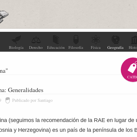
Biología
Derecho
Educación
Filosofía
Física
Geografía
Histo
na"
CATE
na: Generalidades
9
Publicado por Santiago
na (seguimos la recomendación de la RAE en lugar de 
 Bosnia y Herzegovina) es un país de la península de los 