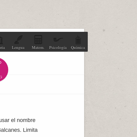
ria
Lengua
Matem.
Psicología
Química
G
usar el nombre
Balcanes. Limita