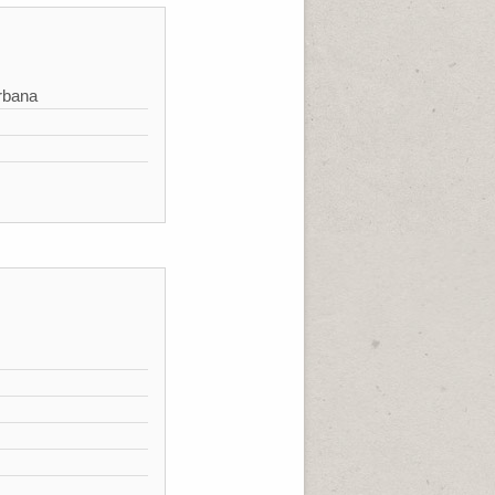
rbana