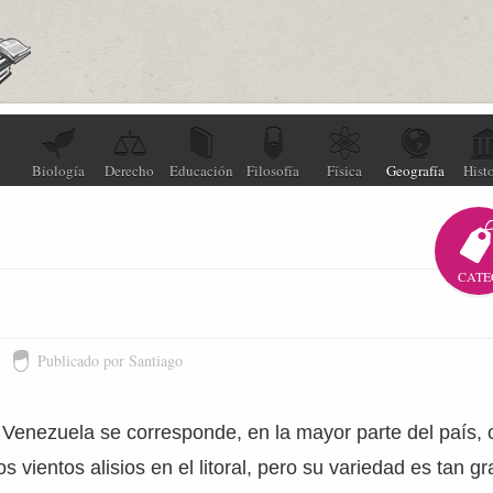
Biología
Derecho
Educación
Filosofía
Física
Geografía
Histo
CATE
Publicado por Santiago
 Venezuela se corresponde, en la mayor parte del país, 
s vientos alisios en el litoral, pero su variedad es tan 