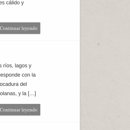
es cálido y
Continuar leyendo
 ríos, lagos y
rresponde con la
bocadura del
olanas, y la […]
Continuar leyendo