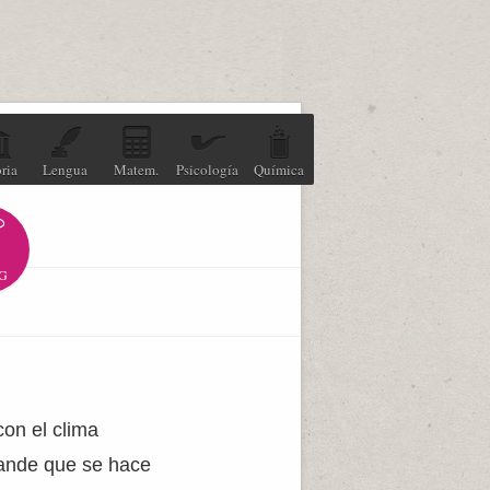
ria
Lengua
Matem.
Psicología
Química
G
con el clima
grande que se hace